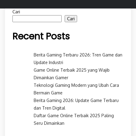
Cari
Cari
Recent Posts
Berita Gaming Terbaru 2026: Tren Game dan
Update Industri
Game Online Terbaik 2025 yang Wajib
Dimainkan Gamer
Teknologi Gaming Modern yang Ubah Cara
Bermain Game
Berita Gaming 2026: Update Game Terbaru
dan Tren Digital
Daftar Game Online Terbaik 2025 Paling
Seru Dimainkan