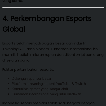
yang sama.
4. Perkembangan Esports
Global
Esports telah menjadi bagian besar dari industri
Teknologi & Game Modern
. Turnamen internasional kini
memiliki hadiah miliaran rupiah dan ditonton jutaan orang
di seluruh dunia.
Faktor pertumbuhan esports:
Dukungan sponsor besar
Platform streaming seperti YouTube & Twitch
Komunitas gamer yang sangat aktif
Turnamen internasional yang rutin diadakan
Indonesia sendiri menjadi salah satu negara dengan