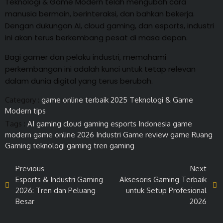
Teknologi & Game Modern
telah mengubah cara
manusia bermain, berinteraksi, dan bahkan bekerja.
Dengan dukungan AI, cloud gaming, dan esports, industri
ini akan terus berkembang pesat di masa depan.
Bagi gamer dan pelaku industri, memahami
perkembangan ini adalah kunci untuk tetap relevan
dalam dunia digital yang terus berubah.
Category :
game online terbaik 2025
Teknologi & Game
Modern
tips
Tags :
AI gaming
cloud gaming
esports Indonesia
game
modern
game online 2026
Industri Game
review game
Ruang
Gaming
teknologi gaming
tren gaming
Previous
Next
Esports & Industri Gaming
Aksesoris Gaming Terbaik
2026: Tren dan Peluang
untuk Setup Profesional
Besar
2026