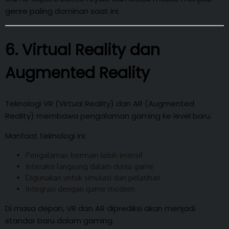
genre paling dominan saat ini.
6. Virtual Reality dan
Augmented Reality
Teknologi VR (Virtual Reality) dan AR (Augmented
Reality) membawa pengalaman gaming ke level baru.
Manfaat teknologi ini:
Pengalaman bermain lebih imersif
Interaksi langsung dalam dunia game
Digunakan untuk simulasi dan pelatihan
Integrasi dengan game modern
Di masa depan, VR dan AR diprediksi akan menjadi
standar baru dalam gaming.