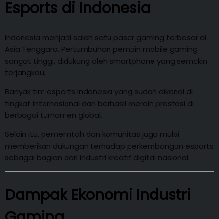
Esports di Indonesia
Indonesia menjadi salah satu pasar gaming terbesar di
Asia Tenggara. Pertumbuhan pemain mobile gaming
sangat tinggi, didukung oleh smartphone yang semakin
terjangkau.
Banyak tim esports Indonesia yang sudah dikenal di
tingkat internasional dan berhasil meraih prestasi di
berbagai turnamen global.
Selain itu, pemerintah dan komunitas juga mulai
memberikan dukungan terhadap perkembangan esports
sebagai bagian dari industri kreatif digital nasional.
Dampak Ekonomi Industri
Gaming