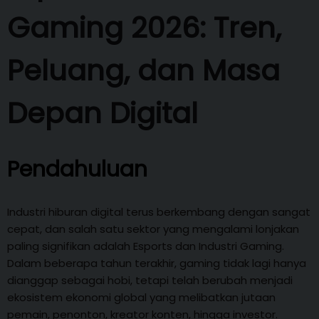
Gaming 2026: Tren,
Peluang, dan Masa
Depan Digital
Pendahuluan
Industri hiburan digital terus berkembang dengan sangat
cepat, dan salah satu sektor yang mengalami lonjakan
paling signifikan adalah
Esports dan Industri Gaming
.
Dalam beberapa tahun terakhir, gaming tidak lagi hanya
dianggap sebagai hobi, tetapi telah berubah menjadi
ekosistem ekonomi global yang melibatkan jutaan
pemain, penonton, kreator konten, hingga investor.