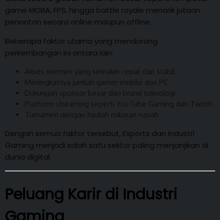
game MOBA, FPS, hingga battle royale menarik jutaan
penonton secara online maupun offline.
Beberapa faktor utama yang mendorong
perkembangan ini antara lain:
Akses internet yang semakin cepat dan stabil
Meningkatnya jumlah gamer mobile dan PC
Dukungan sponsor besar dari brand teknologi
Platform streaming seperti YouTube Gaming dan Twitch
Turnamen dengan hadiah miliaran rupiah
Dengan semua faktor tersebut,
Esports dan Industri
Gaming
menjadi salah satu sektor paling menjanjikan di
dunia digital.
Peluang Karir di Industri
Gaming