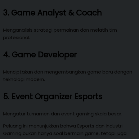
3. Game Analyst & Coach
Menganalisis strategi permainan dan melatih tim
profesional.
4. Game Developer
Menciptakan dan mengembangkan game baru dengan
teknologi modern.
5. Event Organizer Esports
Mengatur turnamen dan event gaming skala besar.
Peluang ini menunjukkan bahwa
Esports dan Industri
Gaming
bukan hanya soal bermain game, tetapi juga