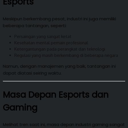
Esports
Meskipun berkembang pesat, industri ini juga memiliki
beberapa tantangan, seperti:
Persaingan yang sangat ketat
Kesehatan mental pemain profesional
Ketergantungan pada perangkat dan teknologi
Regulasi yang masih berkembang di beberapa negara
Namun, dengan manajemen yang baik, tantangan ini
dapat diatasi seiring waktu.
Masa Depan Esports dan
Gaming
Melihat tren saat ini, masa depan industri gaming sangat