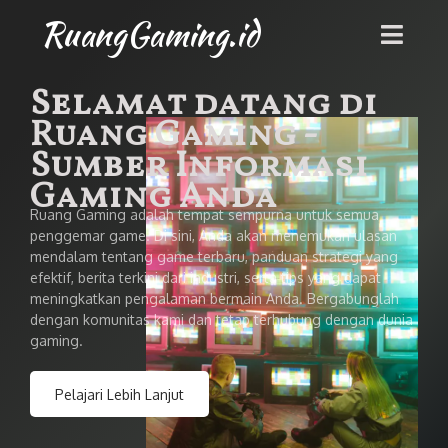
RuangGaming.id
Selamat datang di
Ruang Gaming -
Sumber Informasi
Gaming Anda
Ruang Gaming adalah tempat sempurna untuk semua
penggemar game. Di sini, Anda akan menemukan ulasan
mendalam tentang game terbaru, panduan strategi yang
efektif, berita terkini dari industri, serta tips yang dapat
meningkatkan pengalaman bermain Anda. Bergabunglah
dengan komunitas kami dan tetap terhubung dengan dunia
gaming.
Pelajari Lebih Lanjut