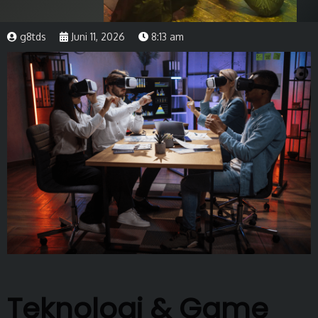
g8tds
Juni 11, 2026
8:13 am
Teknologi & Game