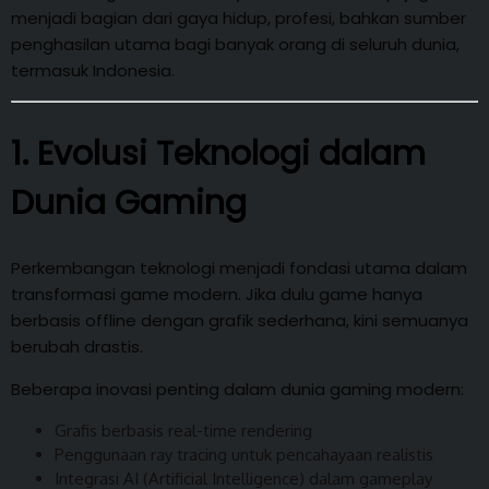
menjadi bagian dari gaya hidup, profesi, bahkan sumber
penghasilan utama bagi banyak orang di seluruh dunia,
termasuk Indonesia.
1. Evolusi Teknologi dalam
Dunia Gaming
Perkembangan teknologi menjadi fondasi utama dalam
transformasi game modern. Jika dulu game hanya
berbasis offline dengan grafik sederhana, kini semuanya
berubah drastis.
Beberapa inovasi penting dalam dunia gaming modern:
Grafis berbasis
real-time rendering
Penggunaan
ray tracing
untuk pencahayaan realistis
Integrasi
AI (Artificial Intelligence)
dalam gameplay