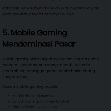
Indonesia sendiri menjadi salah satu negara dengan
pertumbuhan esports tercepat di Asia.
5. Mobile Gaming
Mendominasi Pasar
Mobile gaming kini menjadi raja dalam industri game
modern. Hampir semua orang memiliki akses ke
smartphone, sehingga game mobile berkembang
sangat pesat.
Alasan mobile gaming populer:
Mudah diakses kapan saja
Banyak game gratis (free-to-play)
Update konten yang cepat