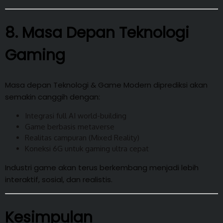
8. Masa Depan Teknologi
Gaming
Masa depan
Teknologi & Game Modern
diprediksi akan
semakin canggih dengan:
Integrasi full AI world-building
Game berbasis metaverse
Realitas campuran (Mixed Reality)
Koneksi 6G untuk gaming ultra cepat
Industri game akan terus berkembang menjadi lebih
interaktif, sosial, dan realistis.
Kesimpulan