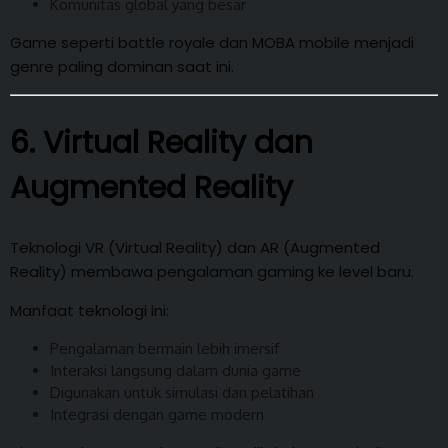
Komunitas global yang besar
Game seperti battle royale dan MOBA mobile menjadi
genre paling dominan saat ini.
6. Virtual Reality dan
Augmented Reality
Teknologi VR (Virtual Reality) dan AR (Augmented
Reality) membawa pengalaman gaming ke level baru.
Manfaat teknologi ini:
Pengalaman bermain lebih imersif
Interaksi langsung dalam dunia game
Digunakan untuk simulasi dan pelatihan
Integrasi dengan game modern