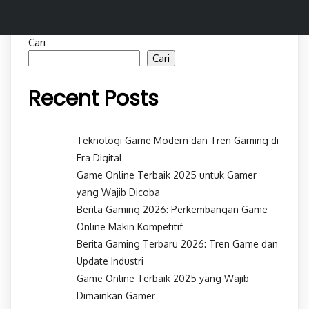
Cari
Cari
Recent Posts
Teknologi Game Modern dan Tren Gaming di
Era Digital
Game Online Terbaik 2025 untuk Gamer
yang Wajib Dicoba
Berita Gaming 2026: Perkembangan Game
Online Makin Kompetitif
Berita Gaming Terbaru 2026: Tren Game dan
Update Industri
Game Online Terbaik 2025 yang Wajib
Dimainkan Gamer