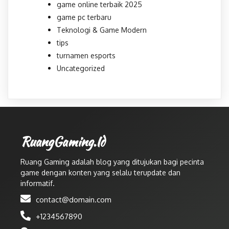
game online terbaik 2025
game pc terbaru
Teknologi & Game Modern
tips
turnamen esports
Uncategorized
RuangGaming.id
Ruang Gaming adalah blog yang ditujukan bagi pecinta
game dengan konten yang selalu terupdate dan
informatif.
contact@domain.com
+1234567890