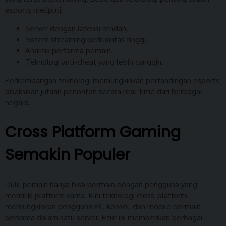
esports meliputi:
Server dengan latensi rendah.
Sistem streaming berkualitas tinggi.
Analitik performa pemain.
Teknologi anti-cheat yang lebih canggih.
Perkembangan teknologi memungkinkan pertandingan esports
disaksikan jutaan penonton secara real-time dari berbagai
negara.
Cross Platform Gaming
Semakin Populer
Dulu pemain hanya bisa bermain dengan pengguna yang
memiliki platform sama. Kini teknologi cross-platform
memungkinkan pengguna PC, konsol, dan mobile bermain
bersama dalam satu server. Fitur ini memberikan berbagai