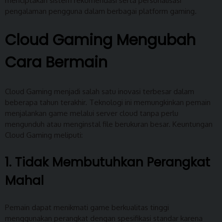
menciptakan sistem rekomendasi serta personalisasi
pengalaman pengguna dalam berbagai platform gaming.
Cloud Gaming Mengubah
Cara Bermain
Cloud Gaming menjadi salah satu inovasi terbesar dalam
beberapa tahun terakhir. Teknologi ini memungkinkan pemain
menjalankan game melalui server cloud tanpa perlu
mengunduh atau menginstal file berukuran besar. Keuntungan
Cloud Gaming meliputi:
1. Tidak Membutuhkan Perangkat
Mahal
Pemain dapat menikmati game berkualitas tinggi
menggunakan perangkat dengan spesifikasi standar karena