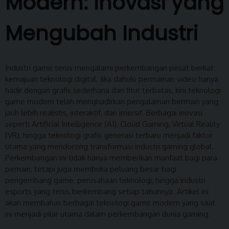
Modern: Inovasi yang
Mengubah Industri
Industri game terus mengalami perkembangan pesat berkat
kemajuan teknologi digital. Jika dahulu permainan video hanya
hadir dengan grafis sederhana dan fitur terbatas, kini teknologi
game modern telah menghadirkan pengalaman bermain yang
jauh lebih realistis, interaktif, dan imersif. Berbagai inovasi
seperti Artificial Intelligence (AI), Cloud Gaming, Virtual Reality
(VR), hingga teknologi grafis generasi terbaru menjadi faktor
utama yang mendorong transformasi industri gaming global.
Perkembangan ini tidak hanya memberikan manfaat bagi para
pemain, tetapi juga membuka peluang besar bagi
pengembang game, perusahaan teknologi, hingga industri
esports yang terus berkembang setiap tahunnya. Artikel ini
akan membahas berbagai teknologi game modern yang saat
ini menjadi pilar utama dalam perkembangan dunia gaming.