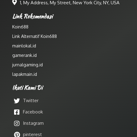
1, My Address, My Street, New York City, NY, USA
Link Rekomendasi
Koin688
Link Alternatif Koin688
mainlokal.id
gamerank.id
jurnalgaming.id
lapakmain.id
Ikuti Kami Di
Twitter
Facebook
Instagram
pinterest