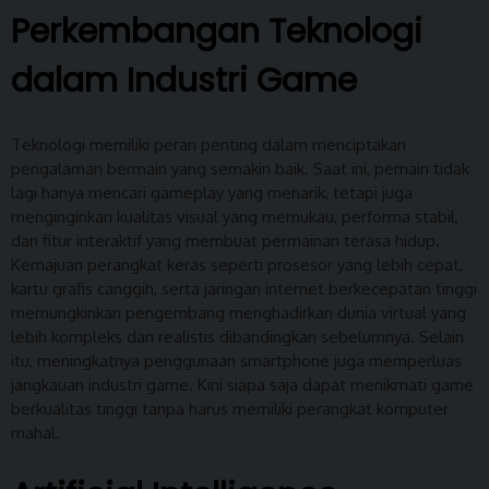
Perkembangan Teknologi
dalam Industri Game
Teknologi memiliki peran penting dalam menciptakan
pengalaman bermain yang semakin baik. Saat ini, pemain tidak
lagi hanya mencari gameplay yang menarik, tetapi juga
menginginkan kualitas visual yang memukau, performa stabil,
dan fitur interaktif yang membuat permainan terasa hidup.
Kemajuan perangkat keras seperti prosesor yang lebih cepat,
kartu grafis canggih, serta jaringan internet berkecepatan tinggi
memungkinkan pengembang menghadirkan dunia virtual yang
lebih kompleks dan realistis dibandingkan sebelumnya. Selain
itu, meningkatnya penggunaan smartphone juga memperluas
jangkauan industri game. Kini siapa saja dapat menikmati game
berkualitas tinggi tanpa harus memiliki perangkat komputer
mahal.