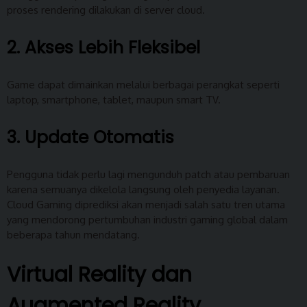
proses rendering dilakukan di server cloud.
2. Akses Lebih Fleksibel
Game dapat dimainkan melalui berbagai perangkat seperti
laptop, smartphone, tablet, maupun smart TV.
3. Update Otomatis
Pengguna tidak perlu lagi mengunduh patch atau pembaruan
karena semuanya dikelola langsung oleh penyedia layanan.
Cloud Gaming diprediksi akan menjadi salah satu tren utama
yang mendorong pertumbuhan industri gaming global dalam
beberapa tahun mendatang.
Virtual Reality dan
Augmented Reality