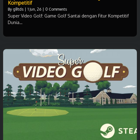
Kompetitif
By
g8tds
|
1
Jun, 26
|
0 Comments
Super Video Golf: Game Golf Santai dengan Fitur Kompetitif
Dunia…