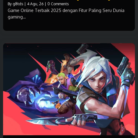
By
g8tds
|
4
Agu, 26
|
0 Comments
Game Online Terbaik 2025 dengan Fitur Paling Seru Dunia
gaming…