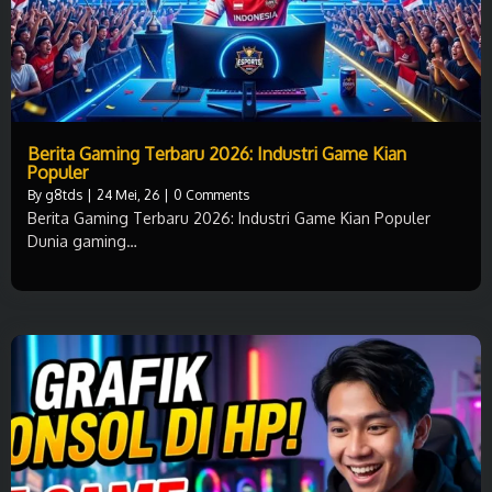
Berita Gaming Terbaru 2026: Industri Game Kian
Populer
By
g8tds
|
24
Mei, 26
|
0 Comments
Berita Gaming Terbaru 2026: Industri Game Kian Populer
Dunia gaming…