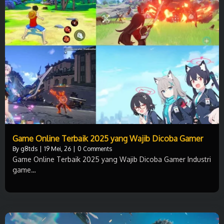
Game Online Terbaik 2025 yang Wajib Dicoba Gamer
By
g8tds
|
19
Mei, 26
|
0 Comments
Game Online Terbaik 2025 yang Wajib Dicoba Gamer Industri
game…