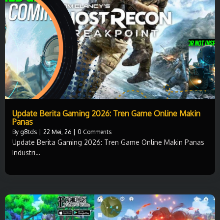
Update Berita Gaming 2026: Tren Game Online Makin
Panas
By
g8tds
|
22
Mei, 26
|
0 Comments
Update Berita Gaming 2026: Tren Game Online Makin Panas
Industri…