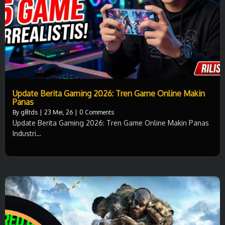
Update Berita Gaming 2026: Tren Game Online Makin
Panas
By
g8tds
|
23
Mei, 26
|
0 Comments
Update Berita Gaming 2026: Tren Game Online Makin Panas
Industri…