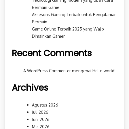
Teknologi Gaming Modern yang Ubah Cara
Bermain Game
Aksesoris Gaming Terbaik untuk Pengalaman
Bermain
Game Online Terbaik 2025 yang Wajib
Dimainkan Gamer
Recent Comments
mengenai
A WordPress Commenter
Hello world!
Archives
Agustus 2026
Juli 2026
Juni 2026
Mei 2026