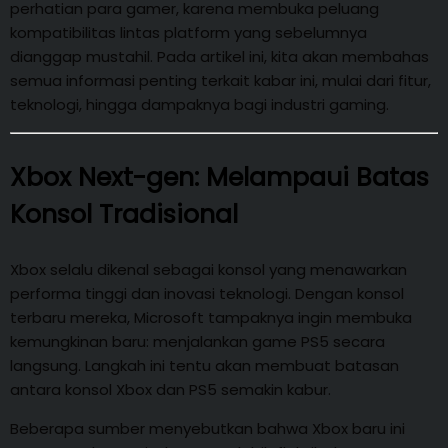
perhatian para gamer, karena membuka peluang
kompatibilitas lintas platform yang sebelumnya
dianggap mustahil. Pada artikel ini, kita akan membahas
semua informasi penting terkait kabar ini, mulai dari fitur,
teknologi, hingga dampaknya bagi industri gaming.
Xbox Next-gen: Melampaui Batas
Konsol Tradisional
Xbox selalu dikenal sebagai konsol yang menawarkan
performa tinggi dan inovasi teknologi. Dengan konsol
terbaru mereka, Microsoft tampaknya ingin membuka
kemungkinan baru: menjalankan game PS5 secara
langsung. Langkah ini tentu akan membuat batasan
antara konsol Xbox dan PS5 semakin kabur.
Beberapa sumber menyebutkan bahwa Xbox baru ini