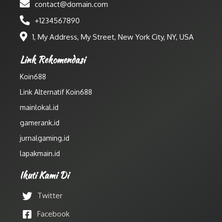
contact@domain.com
+1234567890
1, My Address, My Street, New York City, NY, USA
Link Rekomendasi
Koin688
Link Alternatif Koin688
mainlokal.id
gamerank.id
jurnalgaming.id
lapakmain.id
Ikuti Kami Di
Twitter
Facebook