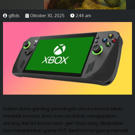
g8tds
Oktober 30, 2025
2:44 am
Dalam dunia gaming, persaingan antara konsol selalu
menjadi sorotan. Baru-baru ini, kabar mengejutkan
datang dari lini konsol next-gen Xbox yang dikabarkan
bisa menjalankan game PS5. Berita ini langsung menarik