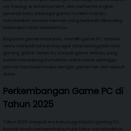
ray tracing, AI enhancement, dan performa engine
generasi baru, berbagai game modern mampu
memberikan sensasi bermain yang berbeda dibanding
beberapa tahun sebelumnya.
Bagi para gamer Indonesia, memilih game PC terbaru
tentu menjadi hal penting agar tidak ketinggalan tren
gaming global. Selain itu, banyak game terbaru yang
sudah mendukung komunitas online besar sehingga
pemain bisa berinteraksi dengan gamer lain dari seluruh
dunia.
Perkembangan Game PC di
Tahun 2025
Tahun 2025 menjadi era baru bagi industri gaming PC.
Banyak studio pengembang mulai fokus menghadirkan