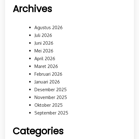
Archives
Agustus 2026
Juli 2026
Juni 2026
Mei 2026
April 2026
Maret 2026
Februari 2026
Januari 2026
Desember 2025
November 2025
Oktober 2025
September 2025
Categories