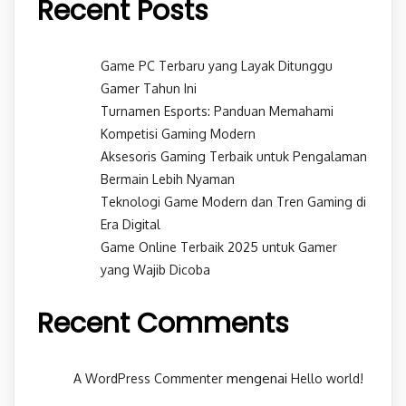
Recent Posts
Game PC Terbaru yang Layak Ditunggu
Gamer Tahun Ini
Turnamen Esports: Panduan Memahami
Kompetisi Gaming Modern
Aksesoris Gaming Terbaik untuk Pengalaman
Bermain Lebih Nyaman
Teknologi Game Modern dan Tren Gaming di
Era Digital
Game Online Terbaik 2025 untuk Gamer
yang Wajib Dicoba
Recent Comments
mengenai
A WordPress Commenter
Hello world!