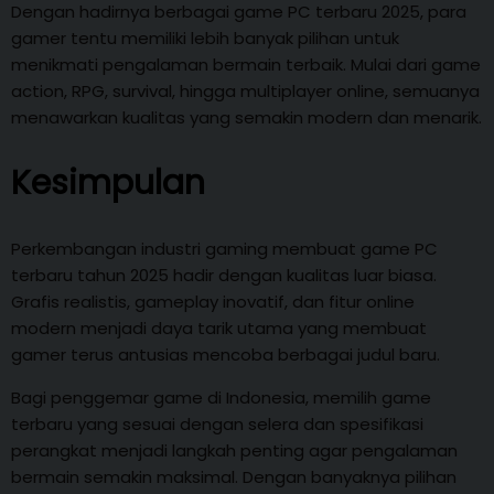
Dengan hadirnya berbagai game PC terbaru 2025, para
gamer tentu memiliki lebih banyak pilihan untuk
menikmati pengalaman bermain terbaik. Mulai dari game
action, RPG, survival, hingga multiplayer online, semuanya
menawarkan kualitas yang semakin modern dan menarik.
Kesimpulan
Perkembangan industri gaming membuat game PC
terbaru tahun 2025 hadir dengan kualitas luar biasa.
Grafis realistis, gameplay inovatif, dan fitur online
modern menjadi daya tarik utama yang membuat
gamer terus antusias mencoba berbagai judul baru.
Bagi penggemar game di Indonesia, memilih game
terbaru yang sesuai dengan selera dan spesifikasi
perangkat menjadi langkah penting agar pengalaman
bermain semakin maksimal. Dengan banyaknya pilihan