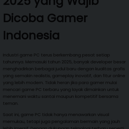
2025 yang Wajib
Dicoba Gamer
Indonesia
Industri game PC terus berkembang pesat setiap
tahunnya. Memasuki tahun 2025, banyak developer besar
menghadirkan berbagai judul baru dengan kualitas grafis
yang semakin realistis, gameplay inovatif, dan fitur online
yang lebih modern. Tidak heran jika para gamer mulai
mencari game PC terbaru yang layak dimainkan untuk
menemani waktu santai maupun kompetitif bersama
teman.
Saat ini, game PC tidak hanya menawarkan visual
memukau, tetapi juga pengalaman bermain yang jauh
lebih imersif. Dengan dukungan teknologi terbaru seperti