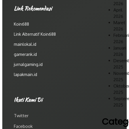
2026
Link Rekomendasi
April
2026
Maret
Koin688
2026
Link Alternatif Koin688
Februari
2026
mainlokal.id
Januari
2026
gamerank.id
Desemb
jurnalgaming.id
2025
Novemb
lapakmain.id
2025
Oktobe
2025
Septem
Ikuti Kami Di
2025
Twitter
Categ
Facebook