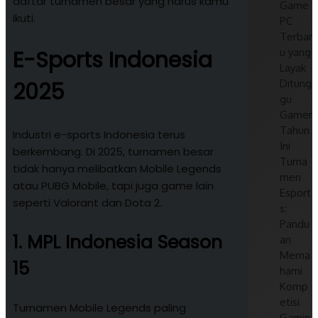
daftar turnamen besar yang harus kamu
Game
ikuti.
PC
Terbar
u yang
E-Sports Indonesia
Layak
Ditung
2025
gu
Gamer
Tahun
Industri e-sports Indonesia terus
Ini
berkembang. Di 2025, turnamen besar
Turna
tidak hanya melibatkan Mobile Legends
men
atau PUBG Mobile, tapi juga game lain
Esport
seperti Valorant dan Dota 2.
s:
Pandu
1. MPL Indonesia Season
an
Mema
15
hami
Komp
etisi
Turnamen Mobile Legends paling
Gamin