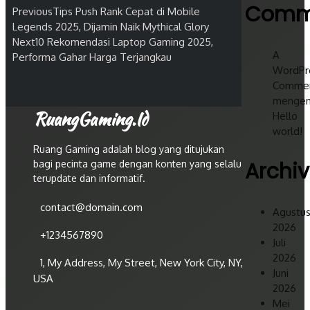
Comm
Previous
Tips Push Rank Cepat di Mobile
Legends 2025, Dijamin Naik Mythical Glory
Next
10 Rekomendasi Laptop Gaming 2025,
A
Performa Gahar Harga Terjangkau
WordPr
Commen
mengen
RuangGaming.id
Hello
world!
Ruang Gaming adalah blog yang ditujukan
Archi
bagi pecinta game dengan konten yang selalu
terupdate dan informatif.
contact@domain.com
Agustu
2026
+1234567890
Juli
2026
1, My Address, My Street, New York City, NY,
Juni
USA
2026
Mei